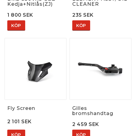
Kedja+Nitlås(ZJ)
CLEANER
1 800 SEK
235 SEK
KÖP
KÖP
Fly Screen
Gilles
bromshandtag
2 101 SEK
2 459 SEK
KÖP
KÖP