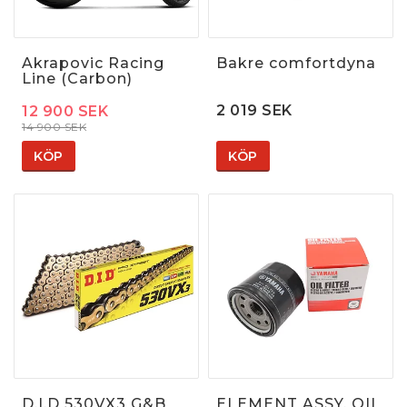
Akrapovic Racing
Bakre comfortdyna
Line (Carbon)
2 019 SEK
12 900 SEK
14 900 SEK
KÖP
KÖP
D.I.D 530VX3 G&B
ELEMENT ASSY, OIL