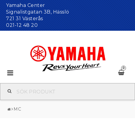
Yamaha Center
Signalistgatan 3B, Hässlö
721 31 Västerås
021-12 48 20
0
Toggle
navigation
MC