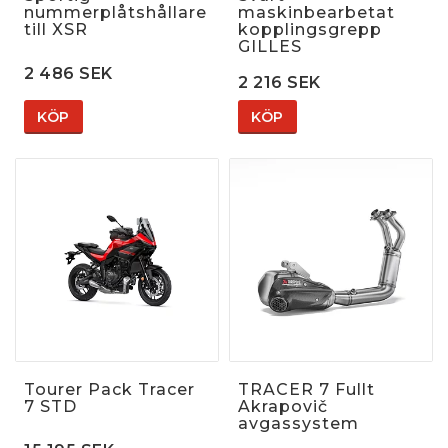
nummerplåtshållare
maskinbearbetat
till XSR
kopplingsgrepp
GILLES
2 486 SEK
2 216 SEK
KÖP
KÖP
Tourer Pack Tracer
TRACER 7 Fullt
7 STD
Akrapovič
avgassystem