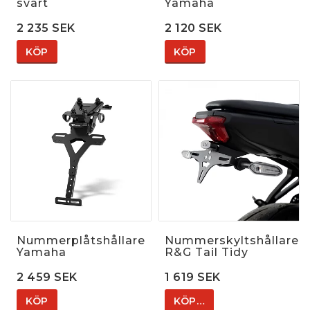
svart
Yamaha
2 235 SEK
2 120 SEK
KÖP
KÖP
Nummerplåtshållare
Nummerskyltshållare
Yamaha
R&G Tail Tidy
2 459 SEK
1 619 SEK
KÖP
KÖP…