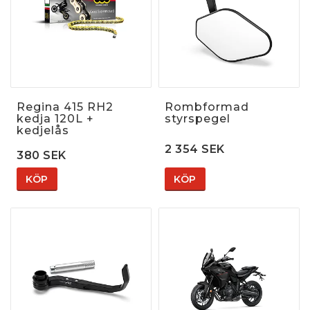
Regina 415 RH2
Rombformad
kedja 120L +
styrspegel
kedjelås
2 354 SEK
380 SEK
KÖP
KÖP