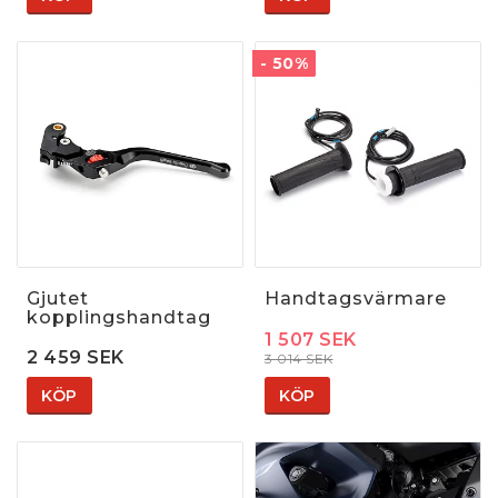
- 50%
Gjutet
Handtagsvärmare
kopplingshandtag
1 507 SEK
2 459 SEK
3 014 SEK
KÖP
KÖP