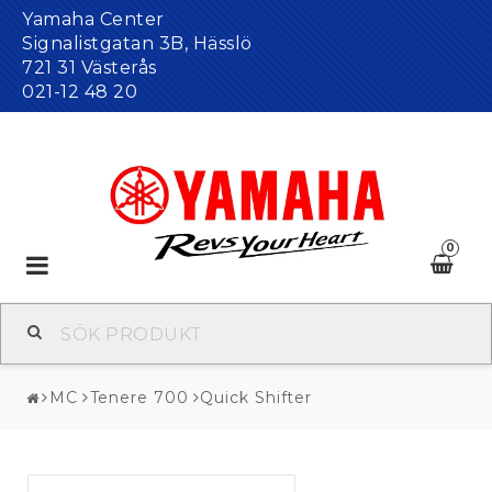
Yamaha Center
Signalistgatan 3B, Hässlö
721 31 Västerås
021-12 48 20
0
Toggle
navigation
MC
Tenere 700
Quick Shifter