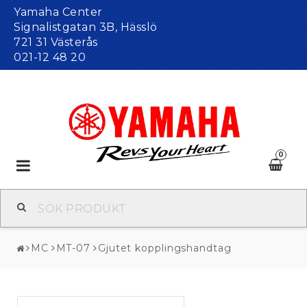
Yamaha Center
Signalistgatan 3B, Hässlö
721 31 Västerås
021-12 48 20
0
Toggle
navigation
MC
MT-07
Gjutet kopplingshandtag