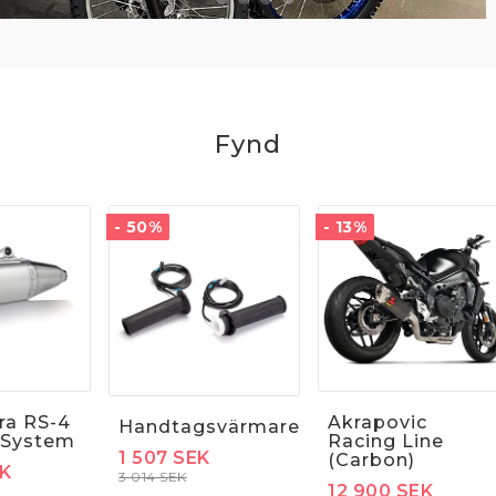
Fynd
- 50%
- 13%
ra RS-4
Akrapovic
Handtagsvärmare
 System
Racing Line
1 507 SEK
(Carbon)
EK
3 014 SEK
12 900 SEK