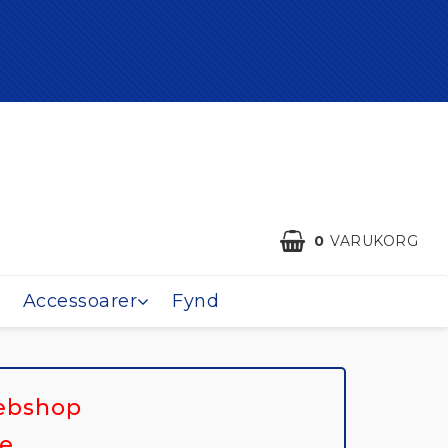
0
VARUKORG
Accessoarer
Fynd
webshop
e.