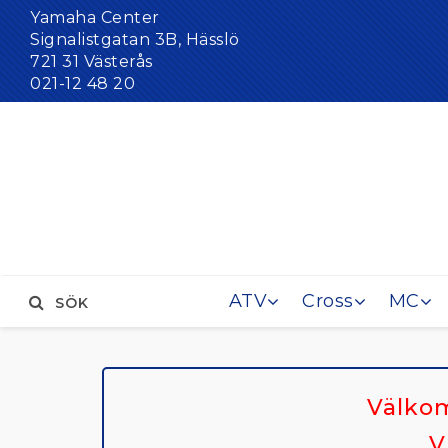
Yamaha Center
Signalistgatan 3B, Hässlö
721 31 Västerås
021-12 48 20
ATV
Cross
MC
SÖK
Välkom
V