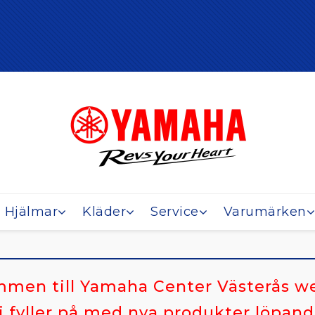
Hjälmar
Kläder
Service
Varumärken
men till Yamaha Center Västerås 
i fyller på med nya produkter löpand