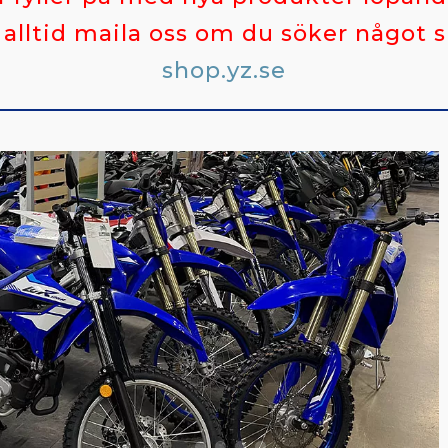
alltid maila oss om du söker något s
shop.yz.se