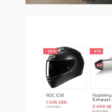
- 20%
- 61%
HJC C10
Yoshimu
Exhaust
1 036 SEK
3 499 S
1 295 SEK
8 999 SEK