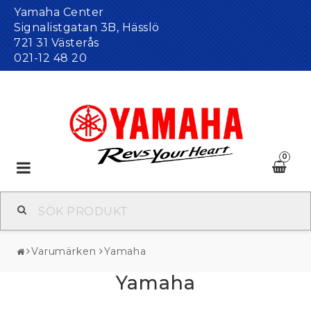
Yamaha Center
Signalistgatan 3B, Hässlö
721 31 Västerås
021-12 48 20
0
Toggle
navigation
Varumärken
Yamaha
Yamaha