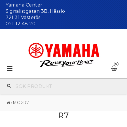
Yamaha Center
Signalistgatan 3B, Hässlö
721 31 Västerås
021-12 48 20
0
Toggle
navigation
MC
R7
R7