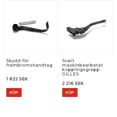
Skydd för
Svart
frambromshandtag
maskinbearbetat
kopplingsgrepp
GILLES
1 822 SEK
2 216 SEK
KÖP
KÖP