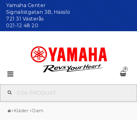
Yamaha Center
Signalistgatan 3B, Hässlö
721 31 Västerås
021-12 48 20
0
Toggle
navigation
Kläder
Dam