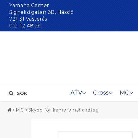
Yamaha Center
Signalistgatan 3B, Hässlö
721 31 Västerås
021-12 48 20
ATV
Cross
MC
SÖK
MC
Skydd för frambromshandtag