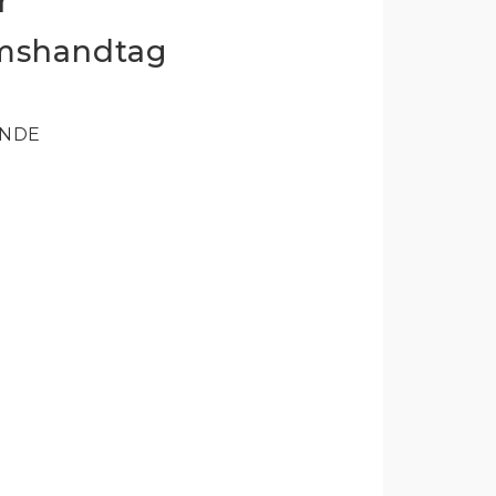
r
mshandtag
ANDE