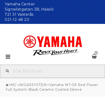
Yamaha Center
Signalistgatan 3B, Hässlö
721 31 Västerås
021-12 48 20
0
Toggle
navigation
MC
AVGASSYSTEM
Yamaha MT-09 Red Power
Full System Black Ceramic Coated Sleeve