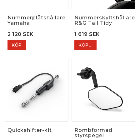
Nummerplåtshållare
Nummerskyltshållare
Yamaha
R&G Tail Tidy
2 120 SEK
1 619 SEK
KÖP
KÖP…
Quickshifter-kit
Rombformad
styrspegel