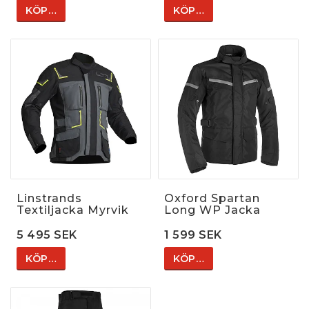
KÖP…
KÖP…
Linstrands
Oxford Spartan
Textiljacka Myrvik
Long WP Jacka
5 495 SEK
1 599 SEK
KÖP…
KÖP…