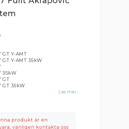
 Fullt Akrapovič
stem
a
7 GT Y-AMT
7 GT Y-AMT 35kW
7
7 35kW
7 GT
7 GT 35kW
Läs mer...
nna produkt är en
vara, vänligen kontakta oss