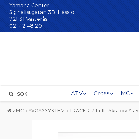
Yamaha Center
Signalistgatan 3B, Hässlö
721 31 Västerås
021-12 48 20
ATV
Cross
MC
SÖK
MC
AVGASSYSTEM
TRACER 7 Fullt Akrapovič a