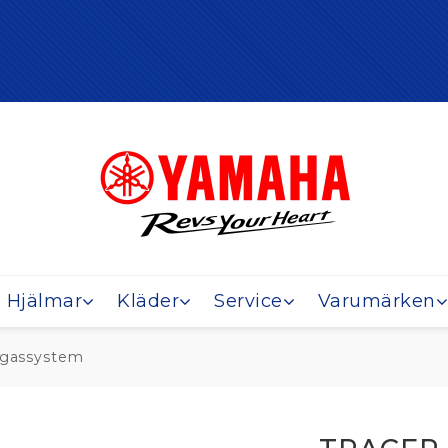
Hjälmar
Kläder
Service
Varumärken
vgassystem