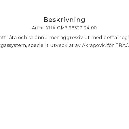
Beskrivning
Art.nr: YHA-QM7-98337-04-00
att låta och se ännu mer aggressiv ut med 
detta högk
gassystem, speciellt 
utvecklat av Akrapovič för TRAC