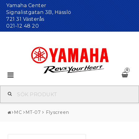
Yamaha Center
Signalistgatan 3B, Hässlö
721 31 Västerås
021-12 48 20
0
Toggle
navigation
MC
MT-07
Flyscreen