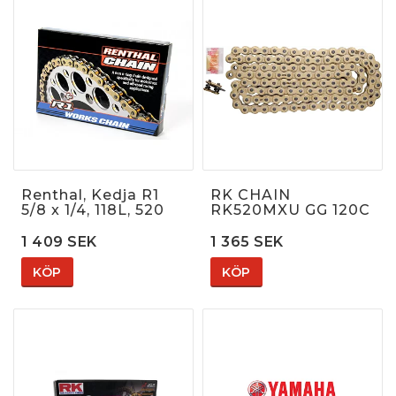
Renthal, Kedja R1
RK CHAIN
5/8 x 1/4, 118L, 520
RK520MXU GG 120C
1 409 SEK
1 365 SEK
KÖP
KÖP