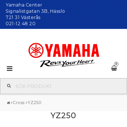
Yamaha Center
Signalistgatan 3B, Hässlö
721 31 Västerås
021-12 48 20
0
Toggle
navigation
Cross
YZ250
YZ250