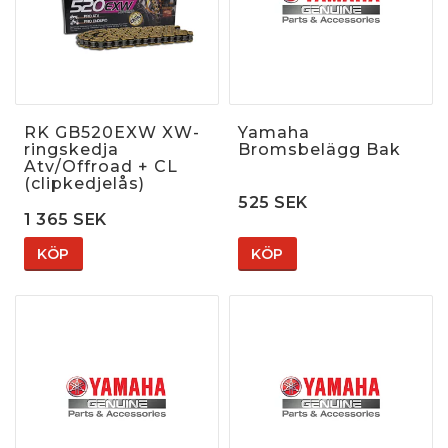
RK GB520EXW XW-
Yamaha
ringskedja
Bromsbelägg Bak
Atv/Offroad + CL
(clipkedjelås)
525 SEK
1 365 SEK
KÖP
KÖP