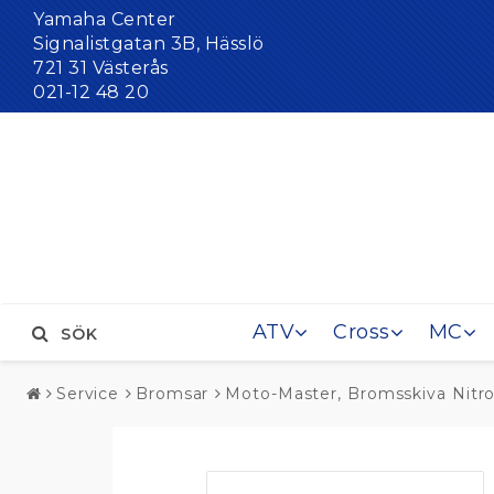
Yamaha Center
Signalistgatan 3B, Hässlö
721 31 Västerås
021-12 48 20
ATV
Cross
MC
SÖK
Service
Bromsar
Moto-Master, Bromsskiva Nitr