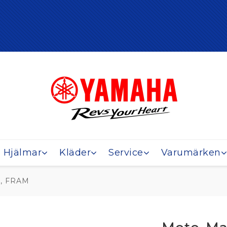
Hjälmar
Kläder
Service
Varumärken
o, FRAM