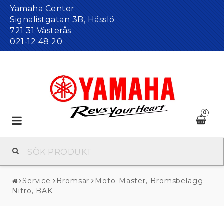
Yamaha Center
Signalistgatan 3B, Hässlö
721 31 Västerås
021-12 48 20
0
Toggle
navigation
Service
Bromsar
Moto-Master, Bromsbelägg
Nitro, BAK