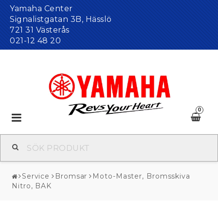
Yamaha Center
Signalistgatan 3B, Hässlö
721 31 Västerås
021-12 48 20
0
Toggle
navigation
Service
Bromsar
Moto-Master, Bromsskiva
Nitro, BAK