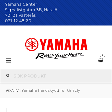
Yamaha Center
Signalistgatan 3B, Hässlö
721 31 Västerås
021-12 48 20
0
Toggle
navigation
ATV
Yamaha handskydd för Grizzly