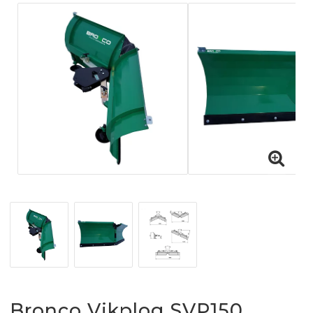
Bronco Vikplog SVP150