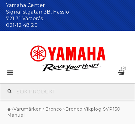
Yamaha Center
Signalistgatan 3B, Hässlö
721 31 Västerås
021-12 48 20
0
Toggle
navigation
Varumärken
Bronco
Bronco Vikplog SVP150
Manuell