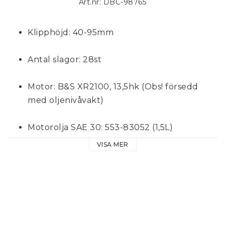
Art.nr: DBC-98765
Klipphöjd: 40-95mm
Antal slagor: 28st
Motor: B&S XR2100, 13,5hk (Obs! försedd 
med oljenivåvakt)
Motorolja SAE 30: 553-83052 (1,5L)
VISA MER
Tändstift: B&S 798615, NGK BPR6ES (13-
7822), Champion RC12YC, Torch F6TC
Luftfilter: 77-12490-29
Däckstorlek: 16×6,5-8