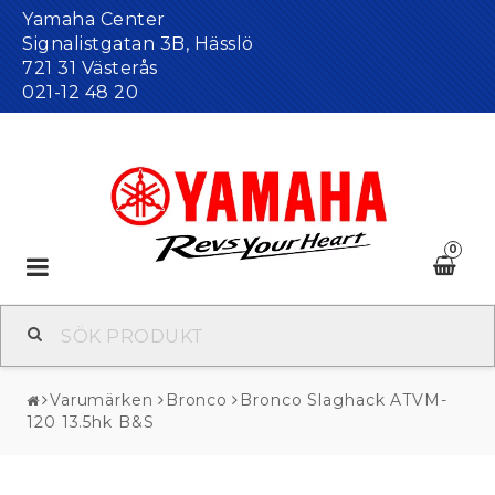
Yamaha Center
Signalistgatan 3B, Hässlö
721 31 Västerås
021-12 48 20
0
Toggle
navigation
Varumärken
Bronco
Bronco Slaghack ATVM-
120 13.5hk B&S