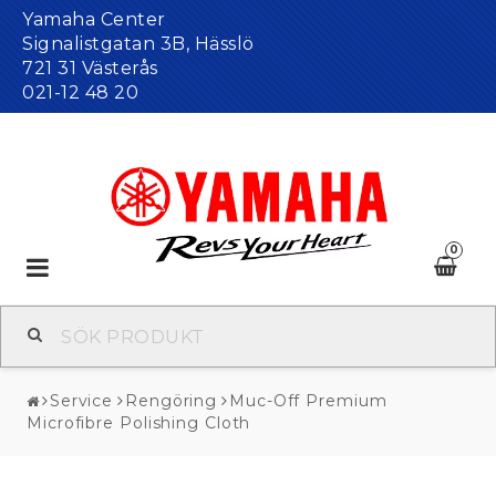
Yamaha Center
Signalistgatan 3B, Hässlö
721 31 Västerås
021-12 48 20
0
Toggle
navigation
Service
Rengöring
Muc-Off Premium
Microfibre Polishing Cloth