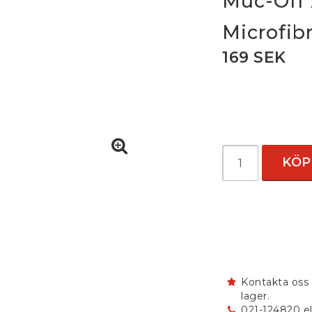
Muc-Off 
Microfib
169 SEK
KÖP
Kontakta oss 
lager.
021-124820 el