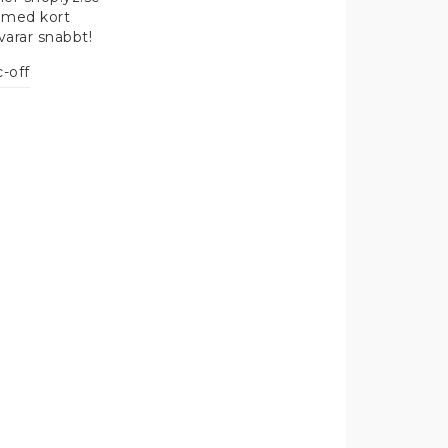
 med kort
svarar snabbt!
-off