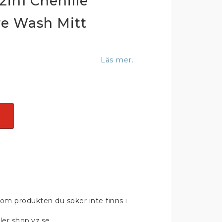
2in1 Chenille
re Wash Mitt
Läs mer...
om produkten du söker inte finns i
ler shop.yz.se