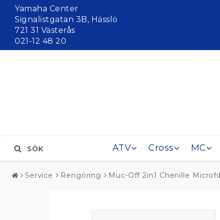
Yamaha Center
Signalistgatan 3B, Hässlö
721 31 Västerås
021-12 48 20
ATV
Cross
MC
SÖK
Service
Rengöring
Muc-Off 2in1 Chenille Microf