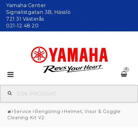
Yamaha Center
Signalistgatan 3B, Hässlö
721 31 Västerås
021-12 48 20
0
Toggle
navigation
Service
Rengöring
Helmet, Visor & Goggle
Cleaning Kit V2