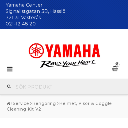
Yamaha Center
Signalistgatan 3B, Hässlö
721 31 Västerås
021-12 48 20
0
Toggle
navigation
Service
Rengöring
Helmet, Visor & Goggle
Cleaning Kit V2