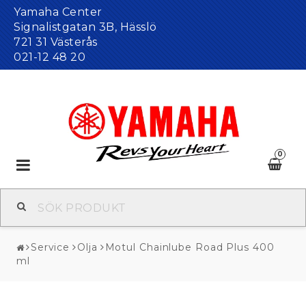
Yamaha Center
Signalistgatan 3B, Hässlö
721 31 Västerås
021-12 48 20
0
Toggle
navigation
Service
Olja
Motul Chainlube Road Plus 400
ml