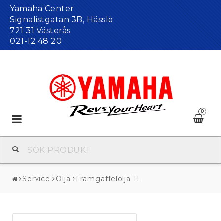
Yamaha Center
Signalistgatan 3B, Hässlö
721 31 Västerås
021-12 48 20
0
Toggle
navigation
Service
Olja
Framgaffelolja 1L