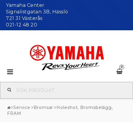
Yamaha Center
Signalistgatan 3B, Hässlö
721 31 Västerås
021-12 48 20
0
Toggle
navigation
Service
Bromsar
Holeshot, Bromsbelägg,
FRAM