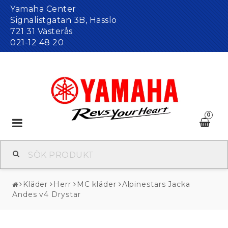
Yamaha Center
Signalistgatan 3B, Hässlö
721 31 Västerås
021-12 48 20
0
Toggle
navigation
Kläder
Herr
MC kläder
Alpinestars Jacka
Andes v4 Drystar