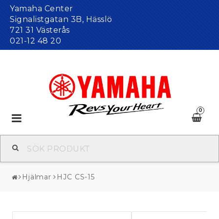
Yamaha Center
Signalistgatan 3B, Hässlö
721 31 Västerås
021-12 48 20
0
Toggle
navigation
Hjälmar
HJC CS-15