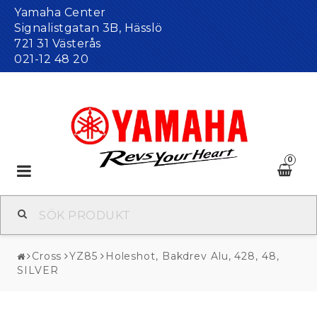
Yamaha Center
Signalistgatan 3B, Hässlö
721 31 Västerås
021-12 48 20
0
Toggle
navigation
Cross
YZ85
Holeshot, Bakdrev Alu, 428, 48,
SILVER