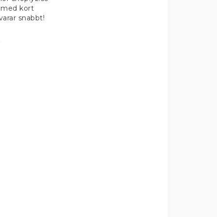
 med kort
svarar snabbt!
D