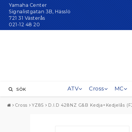
Yamaha Center
Signalistgatan 3B, Hässlö
721 31 Västerås
021-12 48 20
ATV
Cross
MC
SÖK
Cross
YZ85
D.I.D 428NZ G&B Kedja+Kedjelås (F