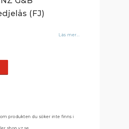
28NZ G&B
djelås (FJ)
Läs mer...
om produkten du söker inte finns i
ler shop.yz.se