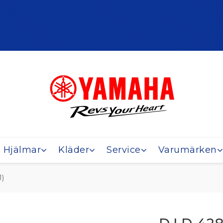
Hjälmar
Kläder
Service
Varumärken
J)