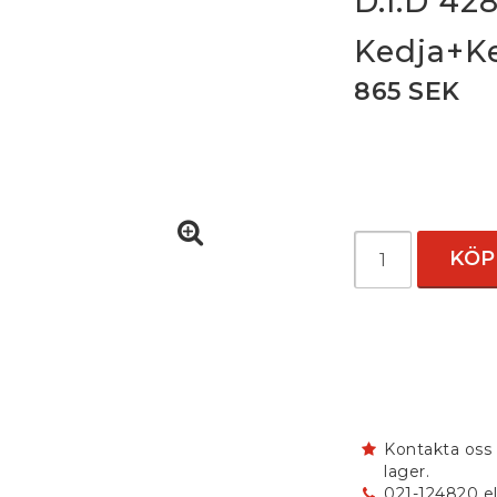
D.I.D 4
Kedja+Ke
865 SEK
KÖP
Kontakta oss 
lager.
021-124820 el