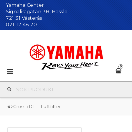
Yamaha Center
Signalistgatan 3B, Hässlö
721 31 Västerås
021-12 48 20
0
Toggle
navigation
Cross
DT-1 Luftfilter