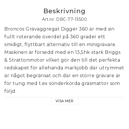
Beskrivning
Art.nr: DBC-77-13500
Broncos Grävaggregat Digger 360 är med sin 
fullt roterande överdel på 360 grader ett 
smidigt, flyttbart alternativ till en minigrävare. 
Maskinen är försedd med en 13,5hk stark Briggs 
& Strattonmotor vilket gör den till det perfekta 
redskapet för allehanda markjobb där utrymmet 
är något begränsat och där en större grävare är 
för tung med t.ex sönderkörda gräsmattor som 
följd.
VISA MER
Sin kompakta design och storlek till trots så 
klarar den av betydligt mer och större jobb än 
vad man vid första anblicken kan tro. Tack vare 