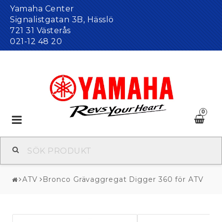
Yamaha Center
Signalistgatan 3B, Hässlö
721 31 Västerås
021-12 48 20
0
Toggle
navigation
ATV
Bronco Grävaggregat Digger 360 för ATV