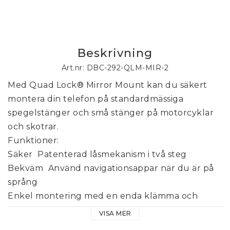
Beskrivning
Art.nr: DBC-292-QLM-MIR-2
Med Quad Lock® Mirror Mount kan du säkert 
montera din telefon på standardmässiga 
spegelstänger och små stänger på motorcyklar 
och skotrar.
Funktioner:
Säker  Patenterad låsmekanism i två steg
Bekväm  Använd navigationsappar när du är på 
språng
Enkel montering med en enda klämma och 
gångjärn
VISA MER
Montera telefonen i stående eller liggande läge