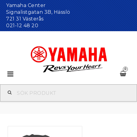
Yamaha Center
Signalistgatan 3B, Hässlö
721 31 Västerås
021-12 48 20
0
Toggle
navigation