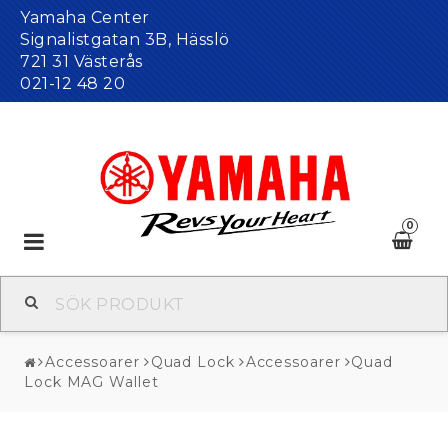
Yamaha Center
Signalistgatan 3B, Hässlö
721 31 Västerås
021-12 48 20
0
Toggle
navigation
Accessoarer
Quad Lock
Accessoarer
Quad
Lock MAG Wallet