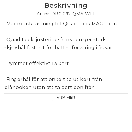
Beskrivning
Art.nr: DBC-292-QMA-WLT
-Magnetisk fästning till Quad Lock MAG-fodral
-Quad Lock-justeringsfunktion ger stark 
skjuvhållfasthet för bättre förvaring i fickan
-Rymmer effektivt 13 kort
-Fingerhål för att enkelt ta ut kort från 
plånboken utan att ta bort den från 
telefonfodralet
VISA MER
-Använd Tap and go/NFC-funktionen genom 
plånboken